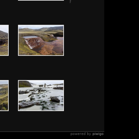
powered by
piwigo