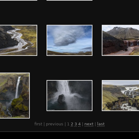
first | previous |
1
2
3
4
|
next
|
last