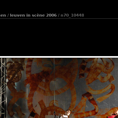
gen
/
leuven in scène 2006
/ n70_10448