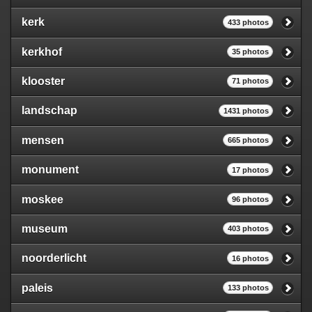
kerk
433 photos
kerkhof
35 photos
klooster
71 photos
landschap
1431 photos
mensen
665 photos
monument
17 photos
moskee
96 photos
museum
403 photos
noorderlicht
16 photos
paleis
133 photos