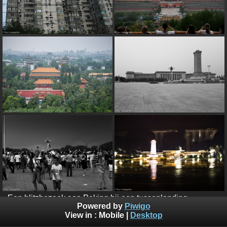
Een blitzbezoek aan Peking bij een tussenlanding
Powered by
Piwigo
onderweg naar huis - juli 2015
View in :
Mobile
|
Desktop