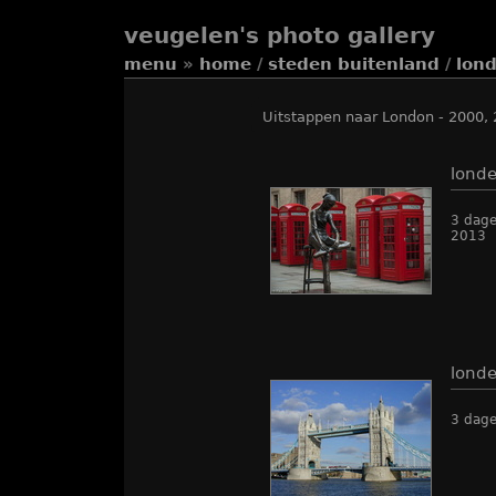
veugelen's photo gallery
menu
»
home
/
steden buitenland
/
lon
Uitstappen naar London - 2000,
lond
3 dage
2013
lond
3 dage