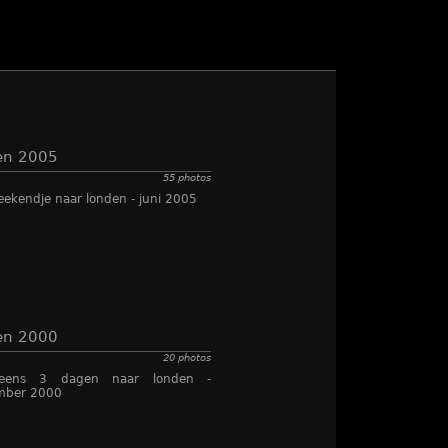
en 2005
55 photos
ekendje naar londen - juni 2005
en 2000
20 photos
eens 3 dagen naar londen -
mber 2000