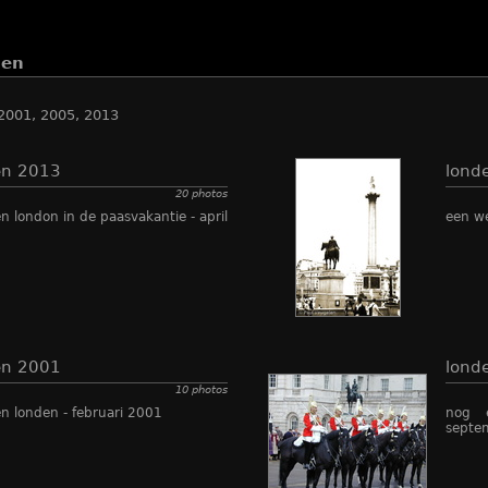
den
 2001, 2005, 2013
en 2013
lond
20 photos
n london in de paasvakantie - april
een we
en 2001
lond
10 photos
n londen - februari 2001
nog 
septe