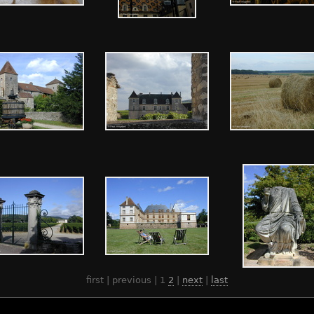
first | previous |
1
2
|
next
|
last