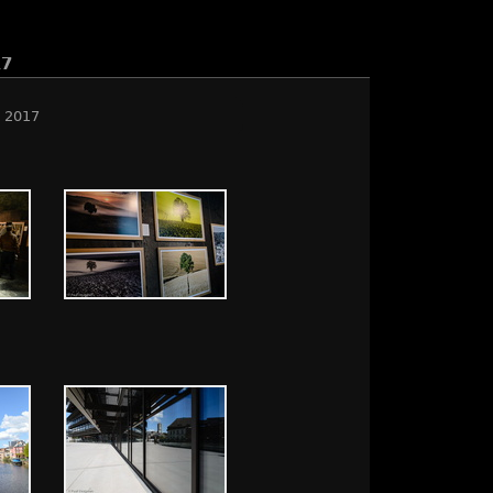
17
l 2017