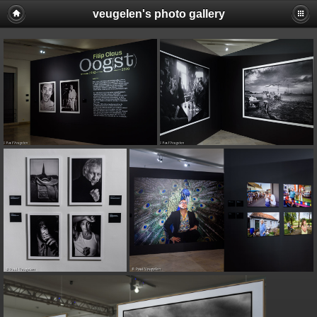
veugelen's photo gallery